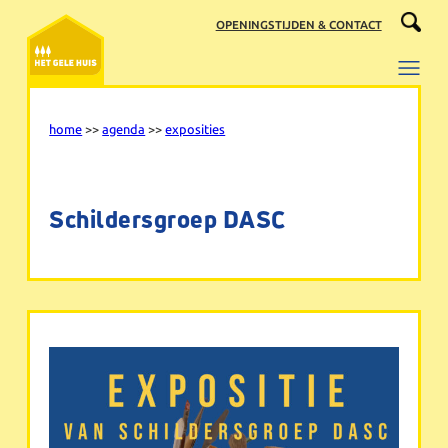
Ga
OPENINGSTIJDEN & CONTACT
naar
de
inhoud
home
>>
agenda
>>
exposities
Schildersgroep DASC