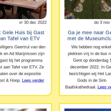
vr 30 dec 2022
do 3 nov
 Gele Huis bij Gast
Ga je mee naar G
an Tafel van ETV
met de Museumcl
willigers Geertrui van den
We hebben nog enke
nk en Ad Marijnissen zijn
plekken vrij in de bus 
 gast bij het programma
Gent op donderdag 
t aan Tafel van ETV. Ze
december 2022. In Ge
raten over de expositie
bezichtigen wij Het L
ost & Hoop.
Lees verder
Gods in de Sint-
Baafskathedraal.
Lees v