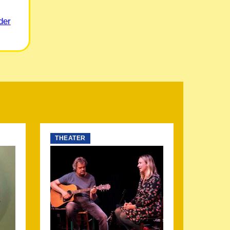
der
THEATER