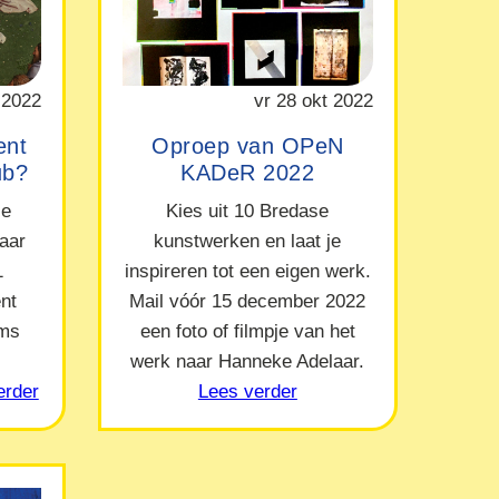
 2022
vr 28 okt 2022
ent
Oproep van OPeN
ub?
KADeR 2022
le
Kies uit 10 Bredase
naar
kunstwerken en laat je
1
inspireren tot een eigen werk.
nt
Mail vóór 15 december 2022
ams
een foto of filmpje van het
werk naar Hanneke Adelaar.
erder
Lees verder