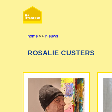
Ga
naar
de
inhoud
home
>>
nieuws
ROSALIE CUSTERS