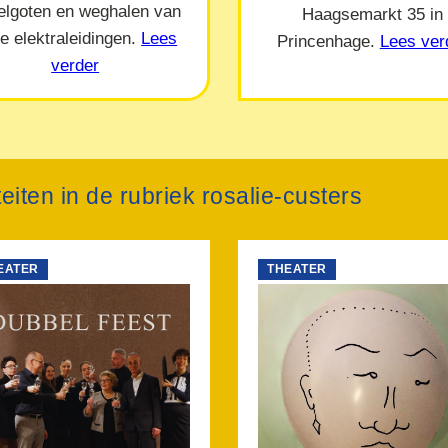
elgoten en weghalen van
Haagsemarkt 35 in
e elektraleidingen.
Lees
Princenhage.
Lees ver
verder
teiten in de rubriek rosalie-custers
EATER
THEATER