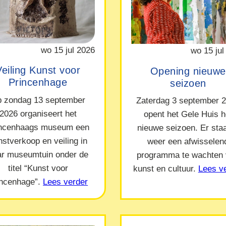
wo 15 jul 2026
wo 15 jul
Veiling Kunst voor
Opening nieuwe
Princenhage
seizoen
 zondag 13 september
Zaterdag 3 september 
2026 organiseert het
opent het Gele Huis h
incenhaags museum een
nieuwe seizoen. Er staa
nstverkoop en veiling in
weer een afwisselen
ar museumtuin onder de
programma te wachten
titel “Kunst voor
kunst en cultuur.
Lees v
incenhage”.
Lees verder