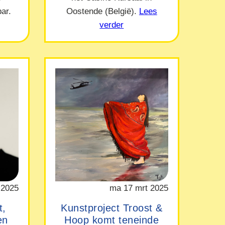
ar.
Oostende (België).
Lees
verder
 2025
ma 17 mrt 2025
t,
Kunstproject Troost &
en
Hoop komt teneinde