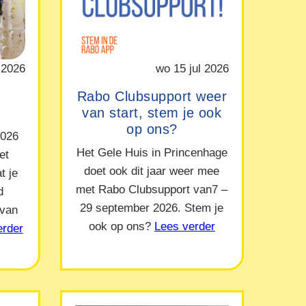
 2026
wo 15 jul 2026
Rabo Clubsupport weer
van start, stem je ook
op ons?
2026
Het Gele Huis in Princenhage
et
doet ook dit jaar weer mee
t je
met Rabo Clubsupport van7 –
d
29 september 2026. Stem je
 van
ook op ons?
Lees verder
erder