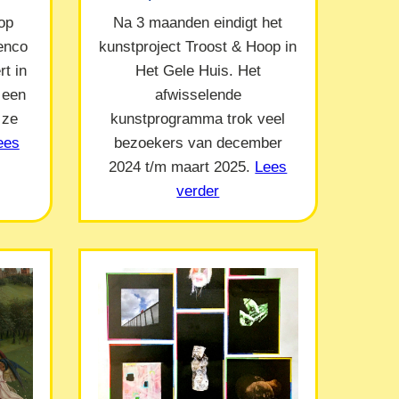
op
Na 3 maanden eindigt het
Menco
kunstproject Troost & Hoop in
t in
Het Gele Huis. Het
 een
afwisselende
 ze
kunstprogramma trok veel
ees
bezoekers van december
2024 t/m maart 2025.
Lees
verder