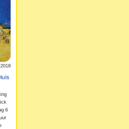
 2018
Huis
ling
ick
ag 6
uur
e