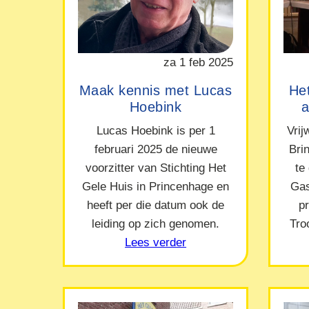
za 1 feb 2025
Maak kennis met Lucas
Het
Hoebink
a
Lucas Hoebink is per 1
Vrij
februari 2025 de nieuwe
Bri
voorzitter van Stichting Het
te
Gele Huis in Princenhage en
Gas
heeft per die datum ook de
p
leiding op zich genomen.
Tro
Lees verder