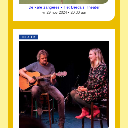
De kale zangeres • Het Breda’s Theater
vr 29 nov 2024 •
20:30 uur
THEATER