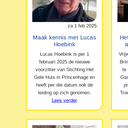
za 1 feb 2025
Maak kennis met Lucas
Het
Hoebink
a
Lucas Hoebink is per 1
Vrij
februari 2025 de nieuwe
Bri
voorzitter van Stichting Het
te
Gele Huis in Princenhage en
Gas
heeft per die datum ook de
p
leiding op zich genomen.
Tro
Lees verder