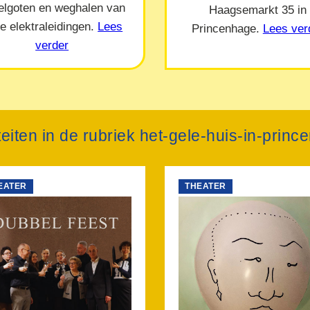
elgoten en weghalen van
Haagsemarkt 35 in
e elektraleidingen.
Lees
Princenhage.
Lees ver
verder
teiten in de rubriek het-gele-huis-in-prin
EATER
THEATER