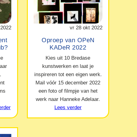
 2022
vr 28 okt 2022
ent
Oproep van OPeN
ub?
KADeR 2022
le
Kies uit 10 Bredase
naar
kunstwerken en laat je
1
inspireren tot een eigen werk.
nt
Mail vóór 15 december 2022
ams
een foto of filmpje van het
werk naar Hanneke Adelaar.
erder
Lees verder