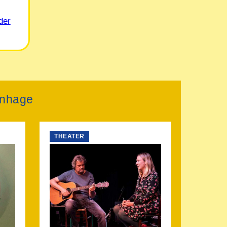
der
cenhage
THEATER