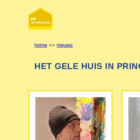
Ga
naar
de
inhoud
home
>>
nieuws
HET GELE HUIS IN PRI