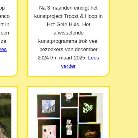
op
Na 3 maanden eindigt het
Menco
kunstproject Troost & Hoop in
t in
Het Gele Huis. Het
 een
afwisselende
 ze
kunstprogramma trok veel
ees
bezoekers van december
2024 t/m maart 2025.
Lees
verder