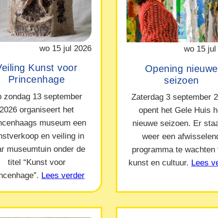
wo 15 jul 2026
wo 15 jul
Veiling Kunst voor
Opening nieuwe
Princenhage
seizoen
 zondag 13 september
Zaterdag 3 september 
2026 organiseert het
opent het Gele Huis h
incenhaags museum een
nieuwe seizoen. Er staa
nstverkoop en veiling in
weer een afwisselen
ar museumtuin onder de
programma te wachten
titel “Kunst voor
kunst en cultuur.
Lees v
incenhage”.
Lees verder