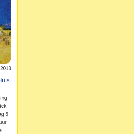
 2018
Huis
ling
ick
ag 6
uur
e