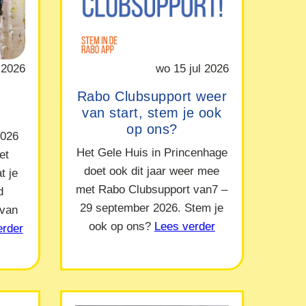
 2026
wo 15 jul 2026
Rabo Clubsupport weer
van start, stem je ook
op ons?
2026
Het Gele Huis in Princenhage
et
doet ook dit jaar weer mee
t je
met Rabo Clubsupport van7 –
d
29 september 2026. Stem je
 van
ook op ons?
Lees verder
erder