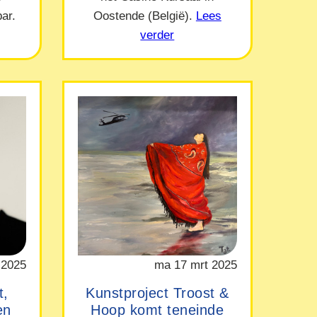
ar.
Oostende (België).
Lees
verder
 2025
ma 17 mrt 2025
t,
Kunstproject Troost &
en
Hoop komt teneinde