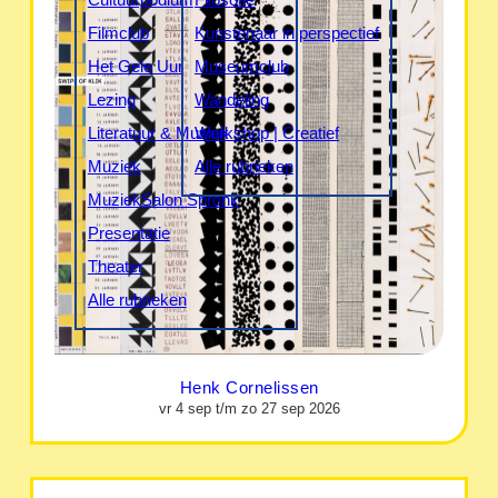
Filmclub
Kunstenaar in perspectief
Het Gele Uur
Museumclub
Lezing
Wandeling
Literatuur & Muziek
Workshop | Creatief
Muziek
Alle rubrieken
MuziekSalon Spronk
Presentatie
Theater
Alle rubrieken
Henk Cornelissen
vr 4 sep t/m zo 27 sep 2026