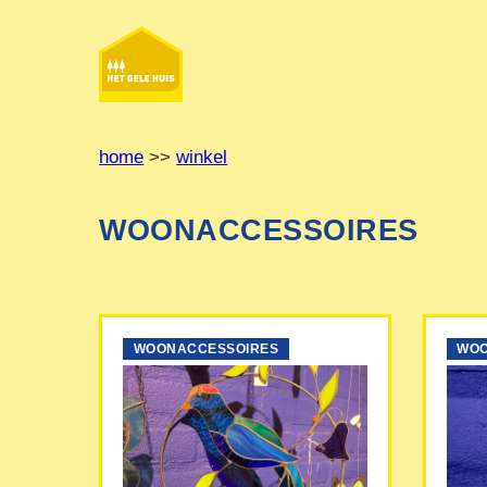
Ga
naar
de
inhoud
home
>>
winkel
WOONACCESSOIRES
WOONACCESSOIRES
WOO