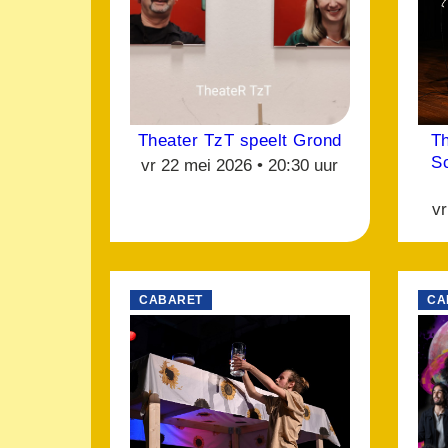
Theater TzT speelt Grond
T
S
vr 22 mei 2026 •
20:30 uur
vr
CABARET
CA