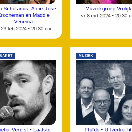
n Schotanus, Anne-José
Muziekgroep Vrolijk
Krooneman en Maddie
vr 8 mrt 2024 •
20:30 u
Venema
 23 feb 2024 •
20:30 uur
BARET
MUZIEK
ieter Verelst • Laatste
Fluïde • Uitverkocht