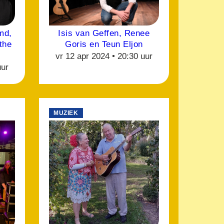
md,
Isis van Geffen, Renee
the
Goris en Teun Eljon
vr 12 apr 2024 •
20:30 uur
uur
MUZIEK