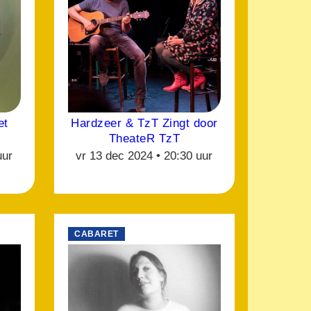
et
Hardzeer & TzT Zingt door
TheateR TzT
uur
vr 13 dec 2024 •
20:30 uur
CABARET