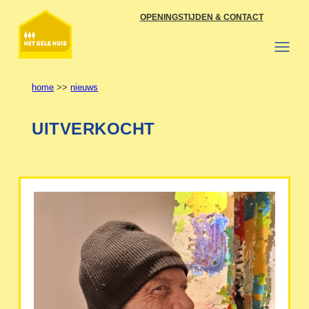
Ga
OPENINGSTIJDEN & CONTACT
naar
de
inhoud
home
>>
nieuws
UITVERKOCHT