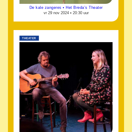
De kale zangeres • Het Breda’s Theater
vr 29 nov 2024 •
20:30 uur
THEATER