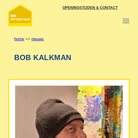
Ga
OPENINGSTIJDEN & CONTACT
naar
de
inhoud
home
>>
nieuws
BOB KALKMAN