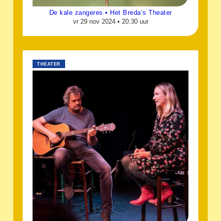
De kale zangeres • Het Breda’s Theater
vr 29 nov 2024 •
20:30 uur
THEATER