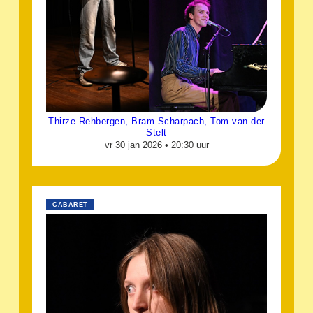
Thirze Rehbergen, Bram Scharpach, Tom van der
Stelt
vr 30 jan 2026 •
20:30 uur
CABARET