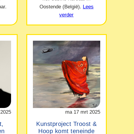
ar.
Oostende (België).
Lees
verder
 2025
ma 17 mrt 2025
t,
Kunstproject Troost &
en
Hoop komt teneinde