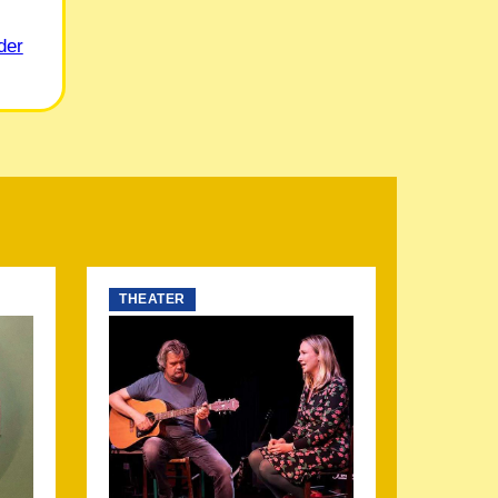
der
THEATER