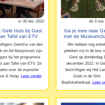
vr 30 dec 2022
do 3 nov
 Gele Huis bij Gast
Ga je mee naar G
an Tafel van ETV
met de Museumcl
willigers Geertrui van den
We hebben nog enke
nk en Ad Marijnissen zijn
plekken vrij in de bus 
 gast bij het programma
Gent op donderdag 
t aan Tafel van ETV. Ze
december 2022. In Ge
raten over de expositie
bezichtigen wij Het L
ost & Hoop.
Lees verder
Gods in de Sint-
Baafskathedraal.
Lees v