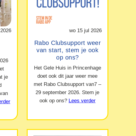
 2026
wo 15 jul 2026
Rabo Clubsupport weer
van start, stem je ook
op ons?
2026
Het Gele Huis in Princenhage
et
doet ook dit jaar weer mee
t je
met Rabo Clubsupport van7 –
d
29 september 2026. Stem je
 van
ook op ons?
Lees verder
erder