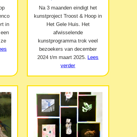
op
Na 3 maanden eindigt het
Menco
kunstproject Troost & Hoop in
t in
Het Gele Huis. Het
 een
afwisselende
 ze
kunstprogramma trok veel
ees
bezoekers van december
2024 t/m maart 2025.
Lees
verder