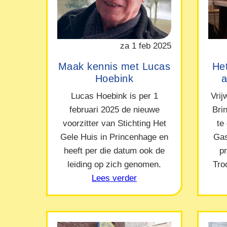
za 1 feb 2025
Maak kennis met Lucas
Het
Hoebink
a
Lucas Hoebink is per 1
Vrij
februari 2025 de nieuwe
Bri
voorzitter van Stichting Het
te
Gele Huis in Princenhage en
Gas
heeft per die datum ook de
p
leiding op zich genomen.
Tro
Lees verder