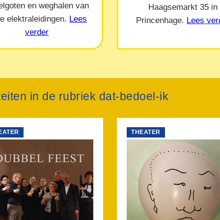
elgoten en weghalen van
Haagsemarkt 35 in
e elektraleidingen.
Lees
Princenhage.
Lees ver
verder
teiten in de rubriek dat-bedoel-ik
EATER
THEATER