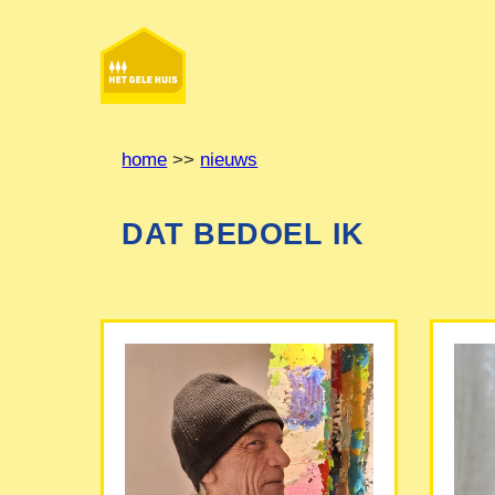
Ga
naar
de
inhoud
home
>>
nieuws
DAT BEDOEL IK