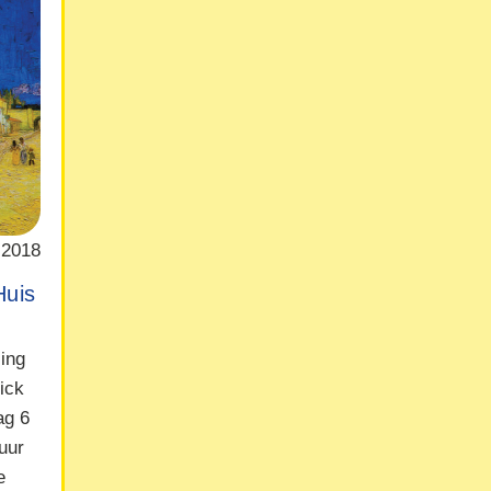
 2018
Huis
ling
ick
ag 6
uur
e