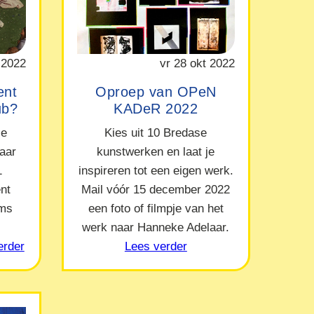
 2022
vr 28 okt 2022
ent
Oproep van OPeN
ub?
KADeR 2022
le
Kies uit 10 Bredase
naar
kunstwerken en laat je
1
inspireren tot een eigen werk.
nt
Mail vóór 15 december 2022
ams
een foto of filmpje van het
werk naar Hanneke Adelaar.
erder
Lees verder