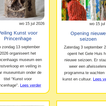
wo 15 jul 2026
wo 15 jul
Veiling Kunst voor
Opening nieuwe
Princenhage
seizoen
 zondag 13 september
Zaterdag 3 september 
2026 organiseert het
opent het Gele Huis h
incenhaags museum een
nieuwe seizoen. Er staa
nstverkoop en veiling in
weer een afwisselen
ar museumtuin onder de
programma te wachten
titel “Kunst voor
kunst en cultuur.
Lees v
incenhage”.
Lees verder