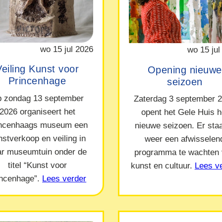
wo 15 jul 2026
wo 15 jul
Veiling Kunst voor
Opening nieuwe
Princenhage
seizoen
 zondag 13 september
Zaterdag 3 september 
2026 organiseert het
opent het Gele Huis h
incenhaags museum een
nieuwe seizoen. Er staa
nstverkoop en veiling in
weer een afwisselen
ar museumtuin onder de
programma te wachten
titel “Kunst voor
kunst en cultuur.
Lees v
incenhage”.
Lees verder