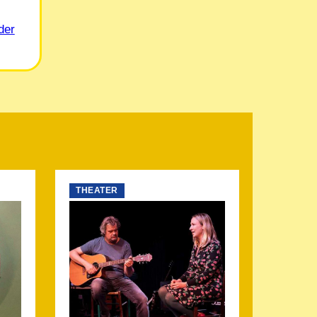
der
THEATER