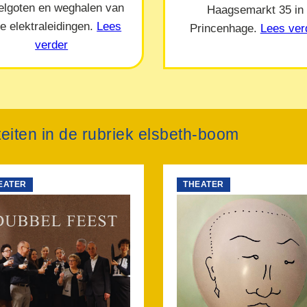
elgoten en weghalen van
Haagsemarkt 35 in
e elektraleidingen.
Lees
Princenhage.
Lees ver
verder
iteiten in de rubriek elsbeth-boom
EATER
THEATER