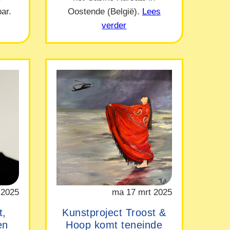
ar.
Oostende (België).
Lees
verder
 2025
ma 17 mrt 2025
t,
Kunstproject Troost &
en
Hoop komt teneinde