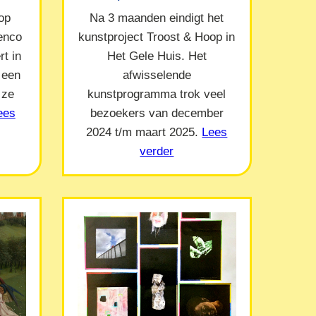
op
Na 3 maanden eindigt het
Menco
kunstproject Troost & Hoop in
t in
Het Gele Huis. Het
 een
afwisselende
 ze
kunstprogramma trok veel
ees
bezoekers van december
2024 t/m maart 2025.
Lees
verder