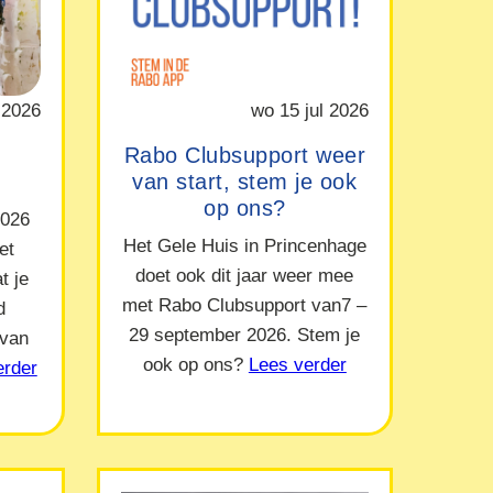
 2026
wo 15 jul 2026
Rabo Clubsupport weer
van start, stem je ook
op ons?
2026
Het Gele Huis in Princenhage
et
doet ook dit jaar weer mee
t je
met Rabo Clubsupport van7 –
d
29 september 2026. Stem je
 van
ook op ons?
Lees verder
erder