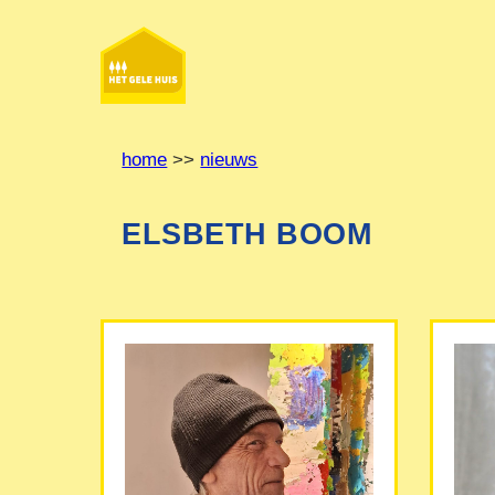
Ga
naar
de
inhoud
home
>>
nieuws
ELSBETH BOOM