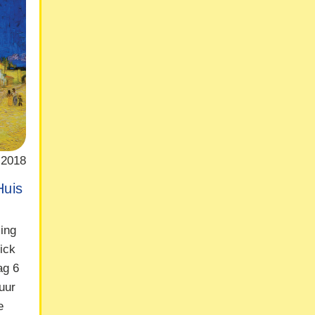
 2018
Huis
ling
ick
ag 6
uur
e