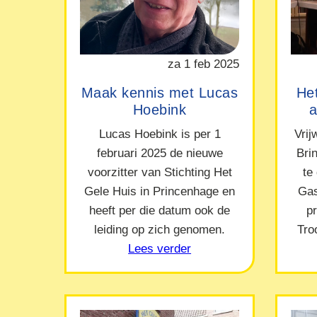
za 1 feb 2025
Maak kennis met Lucas
Het
Hoebink
a
Lucas Hoebink is per 1
Vrij
februari 2025 de nieuwe
Bri
voorzitter van Stichting Het
te
Gele Huis in Princenhage en
Gas
heeft per die datum ook de
p
leiding op zich genomen.
Tro
Lees verder