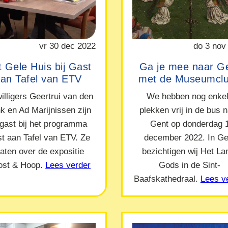
vr 30 dec 2022
do 3 nov
 Gele Huis bij Gast
Ga je mee naar G
an Tafel van ETV
met de Museumcl
willigers Geertrui van den
We hebben nog enke
nk en Ad Marijnissen zijn
plekken vrij in de bus 
 gast bij het programma
Gent op donderdag 
t aan Tafel van ETV. Ze
december 2022. In Ge
raten over de expositie
bezichtigen wij Het L
ost & Hoop.
Lees verder
Gods in de Sint-
Baafskathedraal.
Lees v