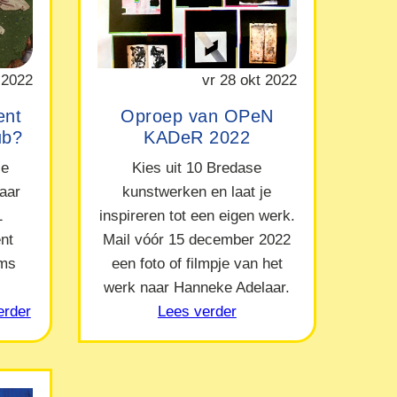
 2022
vr 28 okt 2022
ent
Oproep van OPeN
ub?
KADeR 2022
le
Kies uit 10 Bredase
naar
kunstwerken en laat je
1
inspireren tot een eigen werk.
nt
Mail vóór 15 december 2022
ams
een foto of filmpje van het
werk naar Hanneke Adelaar.
erder
Lees verder