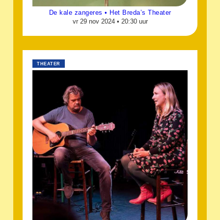
De kale zangeres • Het Breda’s Theater
vr 29 nov 2024 •
20:30 uur
THEATER