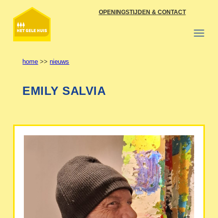
Ga
OPENINGSTIJDEN & CONTACT
naar
de
inhoud
home
>>
nieuws
EMILY SALVIA