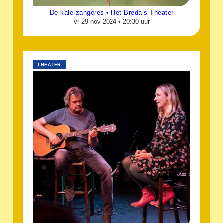
De kale zangeres • Het Breda’s Theater
vr 29 nov 2024 •
20:30 uur
THEATER