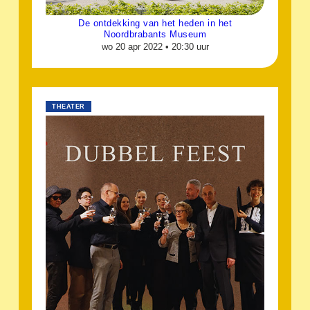
De ontdekking van het heden in het
Noordbrabants Museum
wo 20 apr 2022 •
20:30 uur
THEATER