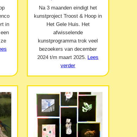
op
Na 3 maanden eindigt het
Menco
kunstproject Troost & Hoop in
t in
Het Gele Huis. Het
 een
afwisselende
 ze
kunstprogramma trok veel
ees
bezoekers van december
2024 t/m maart 2025.
Lees
verder