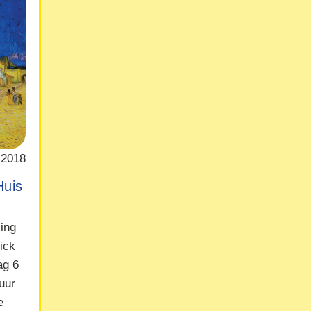
 2018
Huis
ling
ick
ag 6
uur
e