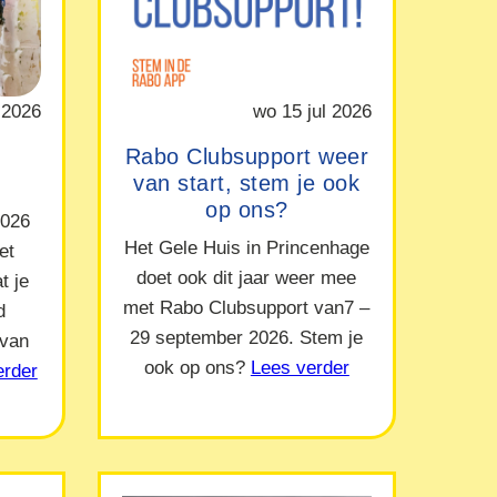
 2026
wo 15 jul 2026
Rabo Clubsupport weer
van start, stem je ook
op ons?
2026
Het Gele Huis in Princenhage
et
doet ook dit jaar weer mee
t je
met Rabo Clubsupport van7 –
d
29 september 2026. Stem je
 van
ook op ons?
Lees verder
erder