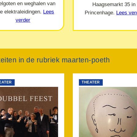
elgoten en weghalen van
Haagsemarkt 35 in
e elektraleidingen.
Lees
Princenhage.
Lees ver
verder
iteiten in de rubriek maarten-poeth
EATER
THEATER