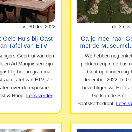
vr 30 dec 2022
do 3 nov
 Gele Huis bij Gast
Ga je mee naar G
an Tafel van ETV
met de Museumcl
willigers Geertrui van den
We hebben nog enke
nk en Ad Marijnissen zijn
plekken vrij in de bus 
 gast bij het programma
Gent op donderdag 
t aan Tafel van ETV. Ze
december 2022. In Ge
raten over de expositie
bezichtigen wij Het L
ost & Hoop.
Lees verder
Gods in de Sint-
Baafskathedraal.
Lees v