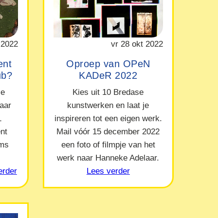
 2022
vr 28 okt 2022
ent
Oproep van OPeN
ub?
KADeR 2022
le
Kies uit 10 Bredase
naar
kunstwerken en laat je
1
inspireren tot een eigen werk.
nt
Mail vóór 15 december 2022
ams
een foto of filmpje van het
werk naar Hanneke Adelaar.
erder
Lees verder