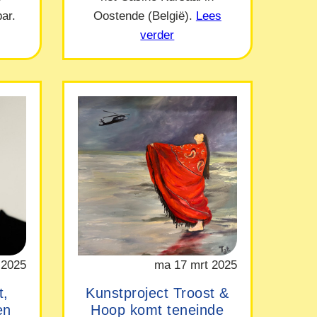
ar.
Oostende (België).
Lees
verder
 2025
ma 17 mrt 2025
t,
Kunstproject Troost &
en
Hoop komt teneinde