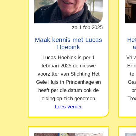
za 1 feb 2025
Maak kennis met Lucas
Het
Hoebink
a
Lucas Hoebink is per 1
Vrij
februari 2025 de nieuwe
Bri
voorzitter van Stichting Het
te
Gele Huis in Princenhage en
Gas
heeft per die datum ook de
p
leiding op zich genomen.
Tro
Lees verder