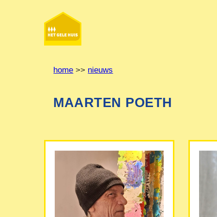
Ga
naar
de
inhoud
home
>>
nieuws
MAARTEN POETH