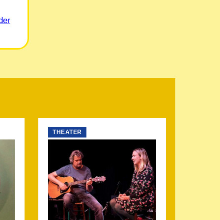
der
THEATER