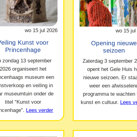
wo 15 jul 2026
wo 15 jul
Veiling Kunst voor
Opening nieuwe
Princenhage
seizoen
 zondag 13 september
Zaterdag 3 september 
2026 organiseert het
opent het Gele Huis h
incenhaags museum een
nieuwe seizoen. Er staa
nstverkoop en veiling in
weer een afwisselen
ar museumtuin onder de
programma te wachten
titel “Kunst voor
kunst en cultuur.
Lees v
incenhage”.
Lees verder