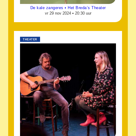
De kale zangeres • Het Breda’s Theater
vr 29 nov 2024 •
20:30 uur
THEATER