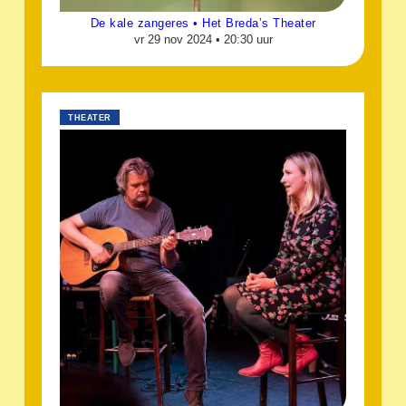
De kale zangeres • Het Breda’s Theater
vr 29 nov 2024 •
20:30 uur
THEATER