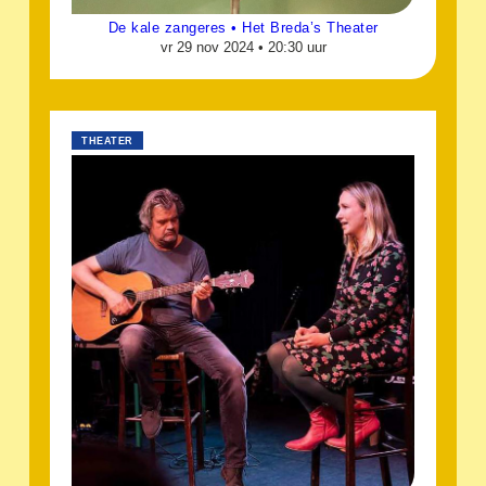
De kale zangeres • Het Breda’s Theater
vr 29 nov 2024 •
20:30 uur
THEATER