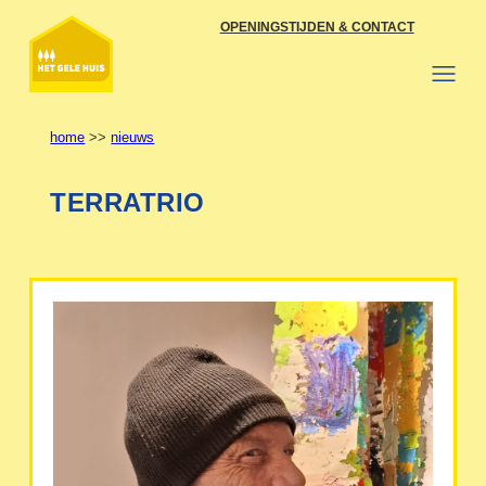
Ga
OPENINGSTIJDEN & CONTACT
naar
de
inhoud
home
>>
nieuws
TERRATRIO