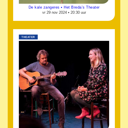
De kale zangeres • Het Breda’s Theater
vr 29 nov 2024 •
20:30 uur
THEATER