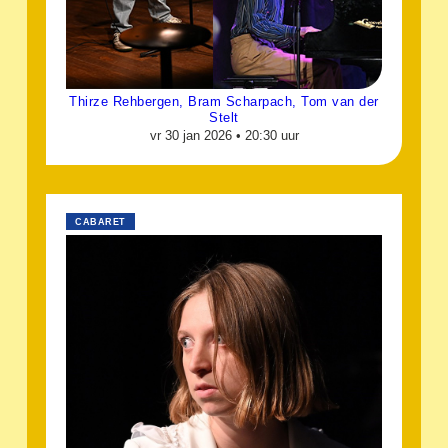
Thirze Rehbergen, Bram Scharpach, Tom van der
Stelt
vr 30 jan 2026 •
20:30 uur
CABARET