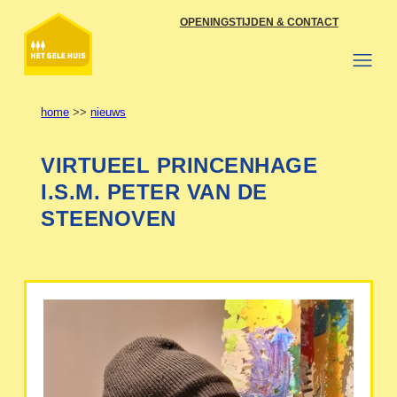
Ga
OPENINGSTIJDEN & CONTACT
naar
de
inhoud
home
>>
nieuws
VIRTUEEL PRINCENHAGE
I.S.M. PETER VAN DE
STEENOVEN