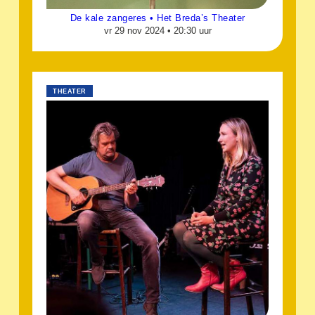
De kale zangeres • Het Breda’s Theater
vr 29 nov 2024 •
20:30 uur
THEATER