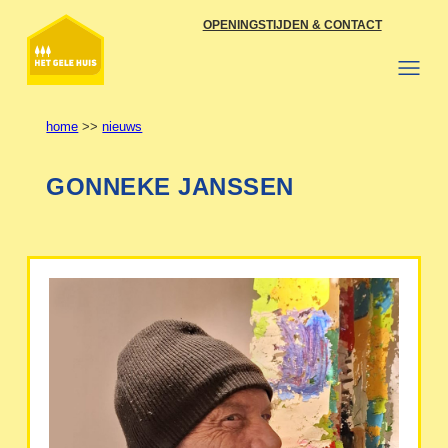
Ga
OPENINGSTIJDEN & CONTACT
naar
de
inhoud
home
>>
nieuws
GONNEKE JANSSEN