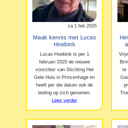
za 1 feb 2025
Maak kennis met Lucas
Het
Hoebink
a
Lucas Hoebink is per 1
Vrij
februari 2025 de nieuwe
Bri
voorzitter van Stichting Het
te
Gele Huis in Princenhage en
Gas
heeft per die datum ook de
p
leiding op zich genomen.
Tro
Lees verder