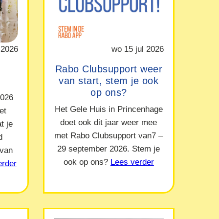
 2026
wo 15 jul 2026
Rabo Clubsupport weer
van start, stem je ook
op ons?
2026
Het Gele Huis in Princenhage
et
doet ook dit jaar weer mee
t je
met Rabo Clubsupport van7 –
d
29 september 2026. Stem je
 van
ook op ons?
Lees verder
erder