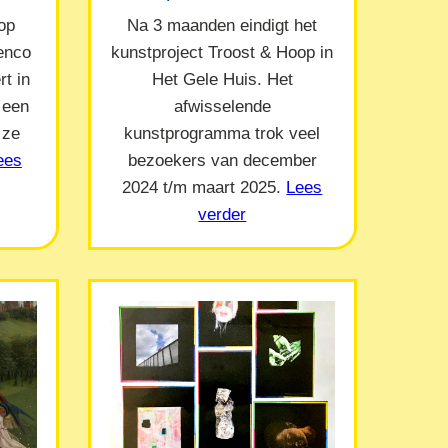
op
Na 3 maanden eindigt het
Menco
kunstproject Troost & Hoop in
t in
Het Gele Huis. Het
 een
afwisselende
 ze
kunstprogramma trok veel
ees
bezoekers van december
2024 t/m maart 2025.
Lees
verder