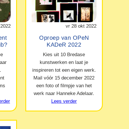
 2022
vr 28 okt 2022
ent
Oproep van OPeN
ub?
KADeR 2022
le
Kies uit 10 Bredase
naar
kunstwerken en laat je
1
inspireren tot een eigen werk.
nt
Mail vóór 15 december 2022
ams
een foto of filmpje van het
werk naar Hanneke Adelaar.
erder
Lees verder