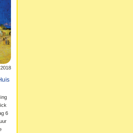
 2018
Huis
ling
ick
ag 6
uur
e