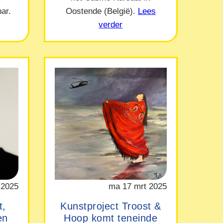
ar.
Oostende (België).
Lees
verder
 2025
ma 17 mrt 2025
t,
Kunstproject Troost &
en
Hoop komt teneinde