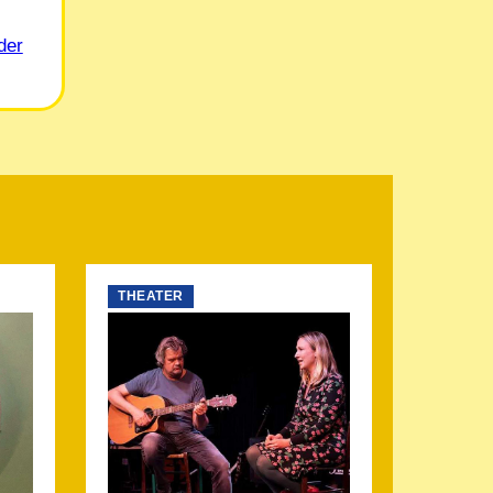
der
THEATER