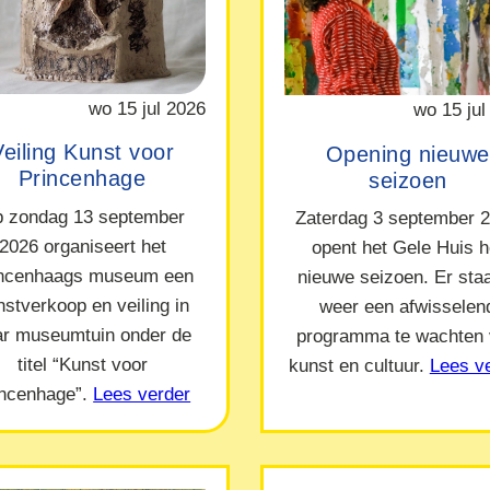
wo 15 jul 2026
wo 15 jul
Veiling Kunst voor
Opening nieuwe
Princenhage
seizoen
 zondag 13 september
Zaterdag 3 september 
2026 organiseert het
opent het Gele Huis h
incenhaags museum een
nieuwe seizoen. Er staa
nstverkoop en veiling in
weer een afwisselen
ar museumtuin onder de
programma te wachten
titel “Kunst voor
kunst en cultuur.
Lees v
incenhage”.
Lees verder