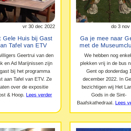
vr 30 dec 2022
do 3 nov
 Gele Huis bij Gast
Ga je mee naar G
an Tafel van ETV
met de Museumcl
willigers Geertrui van den
We hebben nog enke
nk en Ad Marijnissen zijn
plekken vrij in de bus 
 gast bij het programma
Gent op donderdag 
t aan Tafel van ETV. Ze
december 2022. In Ge
raten over de expositie
bezichtigen wij Het L
ost & Hoop.
Lees verder
Gods in de Sint-
Baafskathedraal.
Lees v