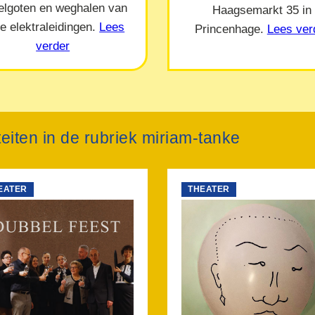
elgoten en weghalen van
Haagsemarkt 35 in
e elektraleidingen.
Lees
Princenhage.
Lees ver
verder
teiten in de rubriek miriam-tanke
EATER
THEATER