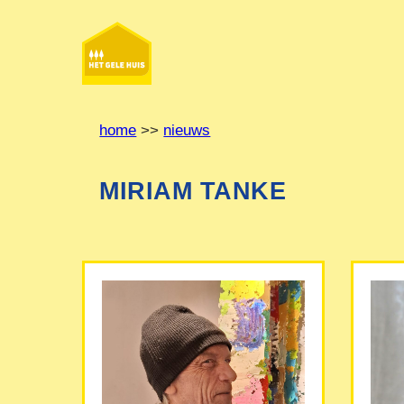
Ga
naar
de
inhoud
home
>>
nieuws
MIRIAM TANKE