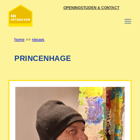
Ga
OPENINGSTIJDEN & CONTACT
naar
de
inhoud
home
>>
nieuws
PRINCENHAGE