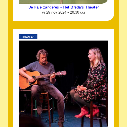
De kale zangeres • Het Breda’s Theater
vr 29 nov 2024 •
20:30 uur
THEATER